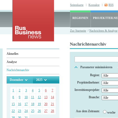
Seitenkarte
|
Kontakte
|
RSS
REGIONEN
PROJEKTTEILN
Zur Startseite
/
Nachrichten & Analyse
Nachrichtenarchiv
Aktuelles
Analyse
Parameter minimisieren
Nachrichtenarchiv
Region:
Dezember
2025
Projektteilnehmer:
Investitionsprojekte:
1
2
3
4
5
6
7
8
9
10
11
12
13
14
Branche:
15
16
17
18
19
20
21
22
23
24
25
26
27
28
Aus dem Zeitraum:
woche
29
30
31