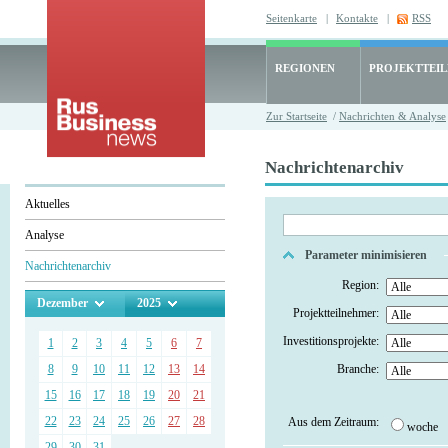
Seitenkarte
|
Kontakte
|
RSS
REGIONEN
PROJEKTTEI
Zur Startseite
/
Nachrichten & Analyse
Nachrichtenarchiv
Aktuelles
Analyse
Parameter minimisieren
Nachrichtenarchiv
Region:
Dezember
2025
Projektteilnehmer:
Investitionsprojekte:
1
2
3
4
5
6
7
8
9
10
11
12
13
14
Branche:
15
16
17
18
19
20
21
22
23
24
25
26
27
28
Aus dem Zeitraum:
woche
29
30
31