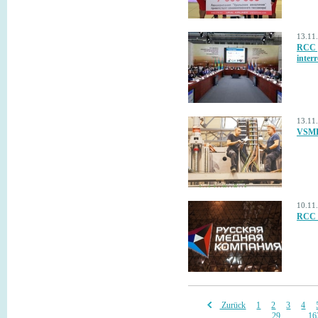
13.11
RCC p
inter
13.11
VSMPO
10.11
RCC 
Zurück
1
2
3
4
29
...
16