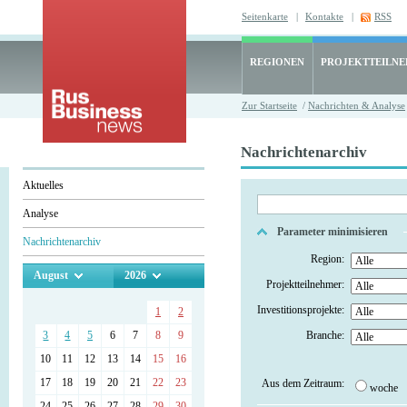
Seitenkarte
|
Kontakte
|
RSS
REGIONEN
PROJEKTTEILN
Zur Startseite
/
Nachrichten & Analyse
Nachrichtenarchiv
Aktuelles
Analyse
Parameter minimisieren
Nachrichtenarchiv
Region:
August
2026
Projektteilnehmer:
Investitionsprojekte:
1
2
3
4
5
6
7
8
9
Branche:
10
11
12
13
14
15
16
17
18
19
20
21
22
23
Aus dem Zeitraum:
woche
24
25
26
27
28
29
30