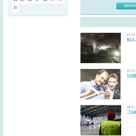
31
23.11
RCC s
23.11
VSMPO
20.11
"Ural