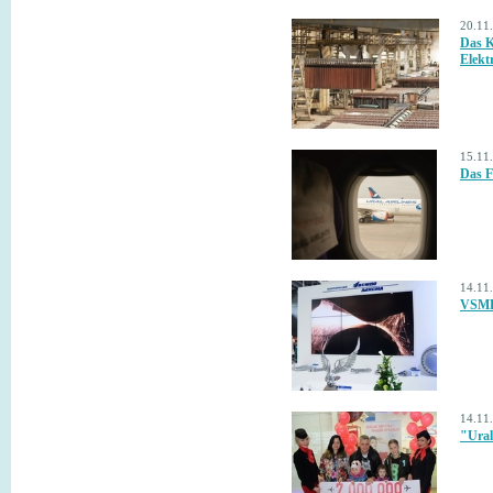
20.11
Das K
Elektr
15.11
Das F
14.11
VSMPO
14.11
"Ural