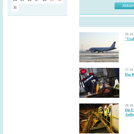
31
30.10
"Ural
27.10
Das K
26.10
Die E
Aufbe