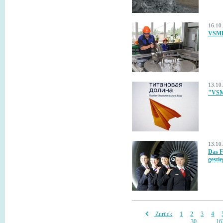
16.10
VSMPO
13.10
"VSMP
13.10
Das F
gesti
Zurück
1
2
3
4
30
...
16