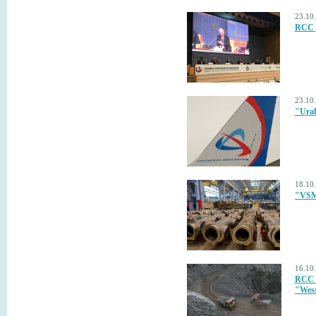
23.10
RCC p
23.10
"Ural
18.10
"VSMP
16.10
RCC f
"Wess