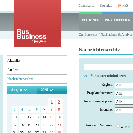
Seitenkarte
|
Kontakte
|
RSS
REGIONEN
PROJEKTTEILN
Zur Startseite
/
Nachrichten & Analyse
Nachrichtenarchiv
Aktuelles
Analyse
Parameter minimisieren
Nachrichtenarchiv
Region:
August
2026
Projektteilnehmer:
Investitionsprojekte:
1
2
3
4
5
6
7
8
9
Branche:
10
11
12
13
14
15
16
17
18
19
20
21
22
23
Aus dem Zeitraum:
woche
24
25
26
27
28
29
30