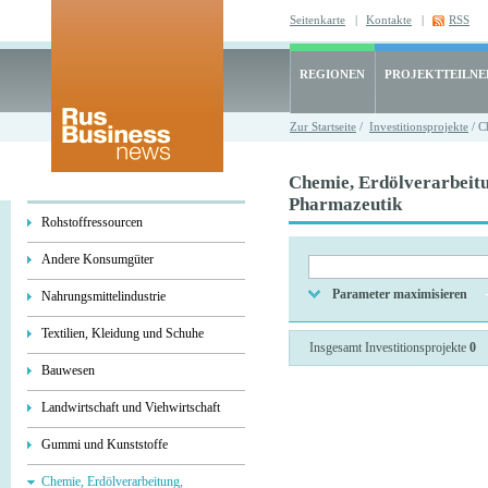
Seitenkarte
|
Kontakte
|
RSS
REGIONEN
PROJEKTTEILN
Zur Startseite
/
Investitionsprojekte
/ C
Chemie, Erdölverarbeit
Pharmazeutik
Rohstoffressourcen
Andere Konsumgüter
Parameter maximisieren
Nahrungsmittelindustrie
Textilien, Kleidung und Schuhe
Insgesamt Investitionsprojekte
0
Bauwesen
Landwirtschaft und Viehwirtschaft
Gummi und Kunststoffe
Chemie, Erdölverarbeitung,