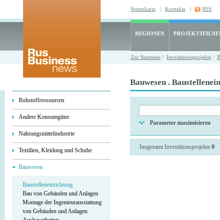
Seitenkarte
|
Kontakte
|
RSS
REGIONEN
PROJEKTTEILN
Zur Startseite
/
Investitionsprojekte
/
B
Bauwesen . Baustellenei
Rohstoffressourcen
Andere Konsumgüter
Parameter maximisieren
Nahrungsmittelindustrie
Insgesamt Investitionsprojekte
0
Textilien, Kleidung und Schuhe
Bauwesen
Baustelleneinrichtung
Bau von Gebäuden und Anlagen
Montage der Ingenieurausstattung
von Gebäuden und Anlagen