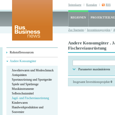
Seitenkarte
|
Kontakte
|
RSS
REGIONEN
PROJEKTTEILN
Zur Startseite
/
Investitionsprojekte
/
A
Andere Konsumgüter . J
Fischereiausrüstung
Rohstoffressourcen
Andere Konsumgüter
Parameter maximisieren
Juwelierwaren und Modeschmuck
Antiquitäten
Sportausrüstung und Sportgeräte
Insgesamt Investitionsprojekte
0
Spiele und Spielzeuge
Musikinstrumente
Selbstschutzmittel
Jagd- und Fischereiausrüstung
Kinderwaren
Handwerkproduktion und
Souvenire