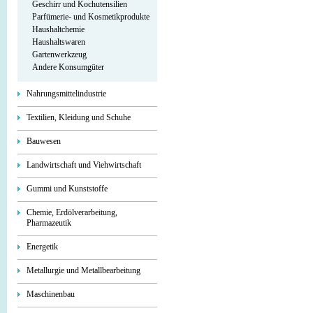
Geschirr und Kochutensilien
Parfümerie- und Kosmetikprodukte
Haushaltchemie
Haushaltswaren
Gartenwerkzeug
Andere Konsumgüter
Nahrungsmittelindustrie
Textilien, Kleidung und Schuhe
Bauwesen
Landwirtschaft und Viehwirtschaft
Gummi und Kunststoffe
Chemie, Erdölverarbeitung,
Pharmazeutik
Energetik
Metallurgie und Metallbearbeitung
Maschinenbau