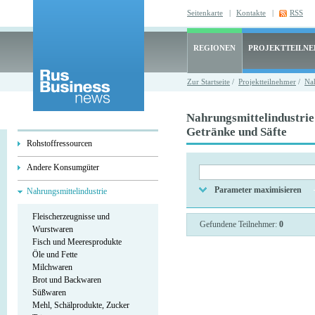
Seitenkarte
|
Kontakte
|
RSS
REGIONEN
PROJEKTTEILN
Zur Startseite
/
Projektteilnehmer
/
Nah
Nahrungsmittelindustrie 
Getränke und Säfte
Rohstoffressourcen
Andere Konsumgüter
Parameter maximisieren
Nahrungsmittelindustrie
Fleischerzeugnisse und
Gefundene Teilnehmer:
0
Wurstwaren
Fisch und Meeresprodukte
Öle und Fette
Milchwaren
Brot und Backwaren
Süßwaren
Mehl, Schälprodukte, Zucker