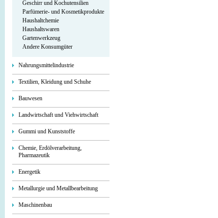
Geschirr und Kochutensilien
Parfümerie- und Kosmetikprodukte
Haushaltchemie
Haushaltswaren
Gartenwerkzeug
Andere Konsumgüter
Nahrungsmittelindustrie
Textilien, Kleidung und Schuhe
Bauwesen
Landwirtschaft und Viehwirtschaft
Gummi und Kunststoffe
Chemie, Erdölverarbeitung,
Pharmazeutik
Energetik
Metallurgie und Metallbearbeitung
Maschinenbau