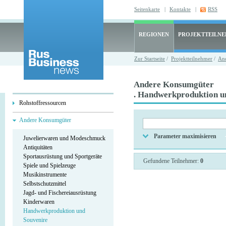
Seitenkarte
|
Kontakte
|
RSS
REGIONEN
PROJEKTTEILN
Zur Startseite
/
Projektteilnehmer
/
An
Andere Konsumgüter
. Handwerkproduktion u
Rohstoffressourcen
Andere Konsumgüter
Parameter maximisieren
Juwelierwaren und Modeschmuck
Antiquitäten
Sportausrüstung und Sportgeräte
Gefundene Teilnehmer:
0
Spiele und Spielzeuge
Musikinstrumente
Selbstschutzmittel
Jagd- und Fischereiausrüstung
Kinderwaren
Handwerkproduktion und
Souvenire