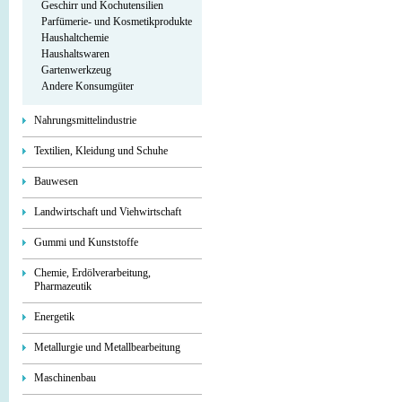
Geschirr und Kochutensilien
Parfümerie- und Kosmetikprodukte
Haushaltchemie
Haushaltswaren
Gartenwerkzeug
Andere Konsumgüter
Nahrungsmittelindustrie
Textilien, Kleidung und Schuhe
Bauwesen
Landwirtschaft und Viehwirtschaft
Gummi und Kunststoffe
Chemie, Erdölverarbeitung,
Pharmazeutik
Energetik
Metallurgie und Metallbearbeitung
Maschinenbau