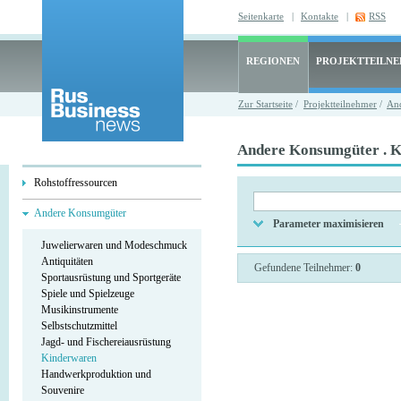
Seitenkarte
|
Kontakte
|
RSS
REGIONEN
PROJEKTTEILN
Zur Startseite
/
Projektteilnehmer
/
An
Andere Konsumgüter . 
Rohstoffressourcen
Andere Konsumgüter
Parameter maximisieren
Juwelierwaren und Modeschmuck
Antiquitäten
Gefundene Teilnehmer:
0
Sportausrüstung und Sportgeräte
Spiele und Spielzeuge
Musikinstrumente
Selbstschutzmittel
Jagd- und Fischereiausrüstung
Kinderwaren
Handwerkproduktion und
Souvenire