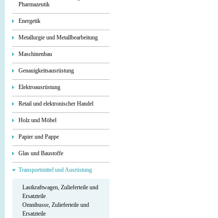
Pharmazeutik
Energetik
Metallurgie und Metallbearbeitung
Maschinenbau
Genauigkeitsausrüstung
Elektroausrüstung
Retail und elektronischer Handel
Holz und Möbel
Papier und Pappe
Glas und Baustoffe
Transportmittel und Ausrüstung
Lastkraftwagen, Zulieferteile und
Ersatzteile
Omnibusse, Zulieferteile und
Ersatzteile