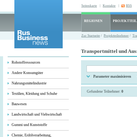
Seitenkarte
|
Kontakte
|
RSS
REGIONEN
PROJEKTTEI
Zur Startseite
/
Projektteilnehmer
/
Tra
Transportmittel und Aus
Rohstoffressourcen
Andere Konsumgüter
Parameter maximisieren
Nahrungsmittelindustrie
Gefundene Teilnehmer:
0
Textilien, Kleidung und Schuhe
Bauwesen
Landwirtschaft und Viehwirtschaft
Gummi und Kunststoffe
Chemie, Erdölverarbeitung,