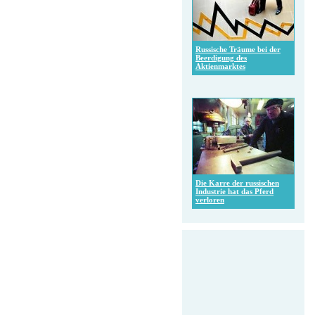
Russische Träume bei der
Beerdigung des
Aktienmarktes
Die Karre der russischen
Industrie hat das Pferd
verloren