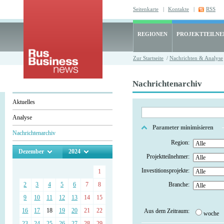
Seitenkarte
|
Kontakte
|
RSS
REGIONEN
PROJEKTTEILN
Zur Startseite
/
Nachrichten & Analyse
Nachrichtenarchiv
Aktuelles
Analyse
Parameter minimisieren
Nachrichtenarchiv
Region:
Dezember
2024
Projektteilnehmer:
Investitionsprojekte:
1
2
3
4
5
6
7
8
Branche:
9
10
11
12
13
14
15
16
17
18
19
20
21
22
Aus dem Zeitraum:
woche
23
24
25
26
27
28
29