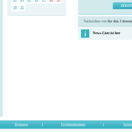
30
31
Nachrichten von
für den 3 dezem
News-Liste ist leer
Regionen
Projektteilnehmer
Invest