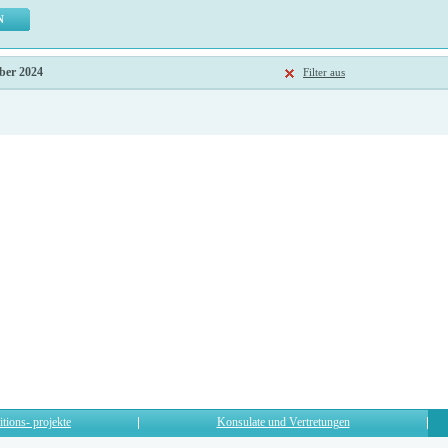
ber 2024
Filter aus
itions- projekte
Konsulate und Vertretungen