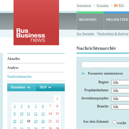
Seitenkarte
|
Kontakte
|
RSS
REGIONEN
PROJEKTTEI
Zur Startseite
/
Nachrichten & Analyse
Nachrichtenarchiv
Aktuelles
Analyse
Parameter minimisieren
Nachrichtenarchiv
Region:
Dezember
2024
Projektteilnehmer:
Investitionsprojekte:
1
2
3
4
5
6
7
8
Branche:
9
10
11
12
13
14
15
16
17
18
19
20
21
22
Aus dem Zeitraum:
woche
23
24
25
26
27
28
29