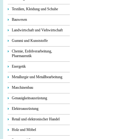
Textilien, Kleidung und Schuhe
Bauwesen
Landwirtschaft und Viehwirtschaft
Gummi und Kunststoffe
Chemie, Erdölverarbeitung,
Pharmazeutik
Energetik
Metallurgie und Metallbearbeitung
Maschinenbau
Genauigkeitsausrüstung
Elektroausrüstung
Retail und elektronischer Handel
Holz und Möbel