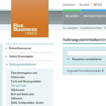
Seitenkarte
|
Kontakte
|
RSS
REGIONEN
PROJEKTTEILN
Zur Startseite
/
Investitionsprojekte
/
N
Nahrungsmittelindustrie 
Rohstoffressourcen
Andere Konsumgüter
Parameter maximisieren
Nahrungsmittelindustrie
Insgesamt Investitionsprojekte
0
Fleischerzeugnisse und
Wurstwaren
Fisch und Meeresprodukte
Öle und Fette
Milchwaren
Brot und Backwaren
Süßwaren
Mehl, Schälprodukte, Zucker