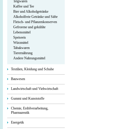
Teigwaren
Kaffee und Tee
Bier und Alkoholgetränke
Alkoholfreie Getränke und Säfte
Fleisch- und Pflanzenkonserven
Gefrorene und gekühlte
Lebensmittel
Speiseeis
Würzmittel
Tabakwaren
Tierernährung
Andere Nahrungsmittel
Textilien, Kleidung und Schuhe
Bauwesen
Landwirtschaft und Viehwirtschaft
Gummi und Kunststoffe
Chemie, Erdölverarbeitung,
Pharmazeutik
Energetik