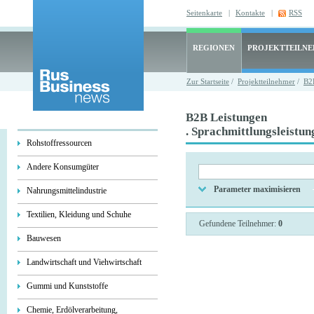
Seitenkarte
|
Kontakte
|
RSS
REGIONEN
PROJEKTTEILN
Zur Startseite
/
Projektteilnehmer
/
B2
B2B Leistungen
. Sprachmittlungsleistun
Rohstoffressourcen
Andere Konsumgüter
Parameter maximisieren
Nahrungsmittelindustrie
Textilien, Kleidung und Schuhe
Gefundene Teilnehmer:
0
Bauwesen
Landwirtschaft und Viehwirtschaft
Gummi und Kunststoffe
Chemie, Erdölverarbeitung,