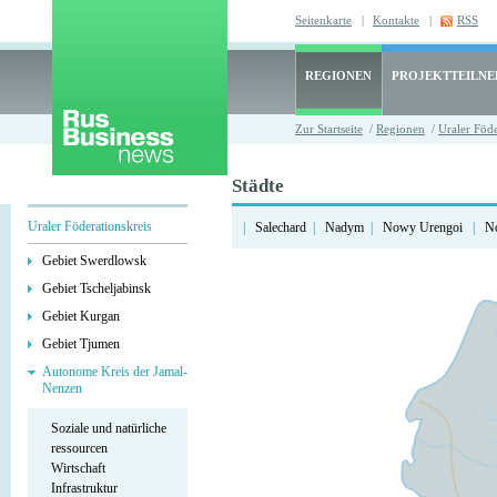
Seitenkarte
|
Kontakte
|
RSS
REGIONEN
PROJEKTTEILN
Zur Startseite
/
Regionen
/
Uraler Föd
Städte
Uraler Föderationskreis
|
Salechard
|
Nadym
|
Nowy Urengoi
|
No
Gebiet Swerdlowsk
Gebiet Tscheljabinsk
Gebiet Kurgan
Gebiet Tjumen
Autonome Kreis der Jamal-
Nenzen
Soziale und natürliche
ressourcen
Wirtschaft
Infrastruktur