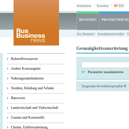
Seitenkarte
|
Kontakte
|
RSS
REGIONEN
PROJEKTTEILN
Zur Startseite
/
Investitionsprojekte
/
G
Genauigkeitsausrüstung 
Rohstoffressourcen
Andere Konsumgüter
Parameter maximisieren
Nahrungsmittelindustrie
Insgesamt Investitionsprojekte
0
Textilien, Kleidung und Schuhe
Bauwesen
Landwirtschaft und Viehwirtschaft
Gummi und Kunststoffe
Chemie, Erdölverarbeitung,