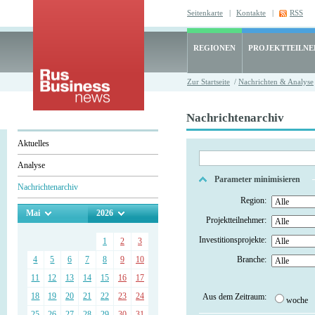
Seitenkarte
|
Kontakte
|
RSS
REGIONEN
PROJEKTTEILN
Zur Startseite
/
Nachrichten & Analyse
Nachrichtenarchiv
Aktuelles
Analyse
Parameter minimisieren
Nachrichtenarchiv
Region:
Mai
2026
Projektteilnehmer:
Investitionsprojekte:
1
2
3
4
5
6
7
8
9
10
Branche:
11
12
13
14
15
16
17
18
19
20
21
22
23
24
Aus dem Zeitraum:
woche
25
26
27
28
29
30
31