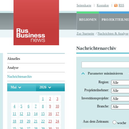
Seitenkarte
|
Kontakte
|
RSS
REGIONEN
PROJEKTTEILN
Zur Startseite
/
Nachrichten & Analyse
Nachrichtenarchiv
Aktuelles
Analyse
Parameter minimisieren
Nachrichtenarchiv
Region:
Mai
2026
Projektteilnehmer:
Investitionsprojekte:
1
2
3
4
5
6
7
8
9
10
Branche:
11
12
13
14
15
16
17
18
19
20
21
22
23
24
Aus dem Zeitraum:
woche
25
26
27
28
29
30
31