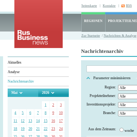
Seitenkarte
|
Kontakte
|
RSS
REGIONEN
PROJEKTTEILN
Zur Startseite
/
Nachrichten & Analyse
Nachrichtenarchiv
Aktuelles
Analyse
Parameter minimisieren
Nachrichtenarchiv
Region:
Mai
2026
Projektteilnehmer:
Investitionsprojekte:
1
2
3
4
5
6
7
8
9
10
Branche:
11
12
13
14
15
16
17
18
19
20
21
22
23
24
Aus dem Zeitraum:
woche
25
26
27
28
29
30
31