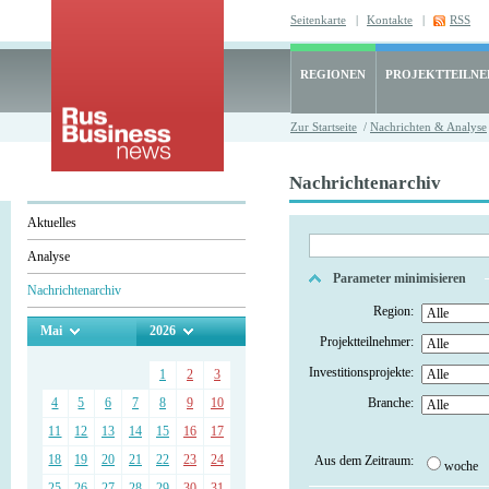
Seitenkarte
|
Kontakte
|
RSS
REGIONEN
PROJEKTTEILN
Zur Startseite
/
Nachrichten & Analyse
Nachrichtenarchiv
Aktuelles
Analyse
Parameter minimisieren
Nachrichtenarchiv
Region:
Mai
2026
Projektteilnehmer:
Investitionsprojekte:
1
2
3
4
5
6
7
8
9
10
Branche:
11
12
13
14
15
16
17
18
19
20
21
22
23
24
Aus dem Zeitraum:
woche
25
26
27
28
29
30
31