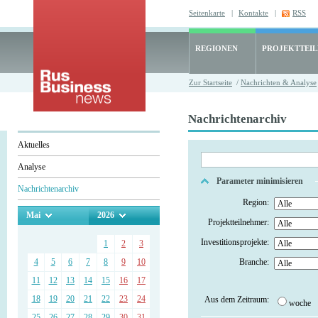
Seitenkarte
|
Kontakte
|
RSS
REGIONEN
PROJEKTTEI
Zur Startseite
/
Nachrichten & Analyse
Nachrichtenarchiv
Aktuelles
Analyse
Parameter minimisieren
Nachrichtenarchiv
Region:
Mai
2026
Projektteilnehmer:
Investitionsprojekte:
1
2
3
4
5
6
7
8
9
10
Branche:
11
12
13
14
15
16
17
18
19
20
21
22
23
24
Aus dem Zeitraum:
woche
25
26
27
28
29
30
31