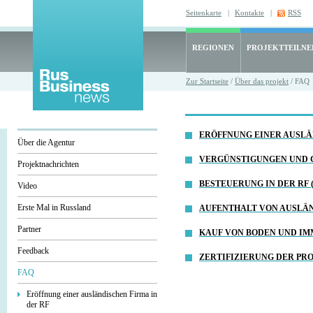
Seitenkarte
|
Kontakte
|
RSS
REGIONEN
PROJEKTTEILN
Zur Startseite
/
Über das projekt
/ FAQ
ERÖFFNUNG EINER AUSLÄN
Über die Agentur
VERGÜNSTIGUNGEN UND GA
Projektnachrichten
BESTEUERUNG IN DER RF (
Video
Erste Mal in Russland
AUFENTHALT VON AUSLÄND
Partner
KAUF VON BODEN UND IMMO
Feedback
ZERTIFIZIERUNG DER PROD
FAQ
Eröffnung einer ausländischen Firma in
der RF